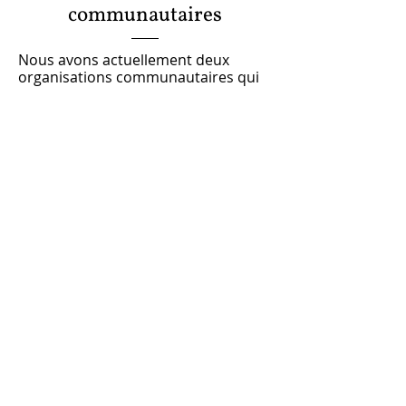
communautaires
Nous avons actuellement deux
organisations communautaires qui
partagent nos locaux.
RECLAIM Literacy
RECLAIM Literacy est un organisme
d'alphabétisation anglophone basé à
Verdun. Ces dernières années,
RECLAIM s'est également efforcé
d'aider les personnes âgées - dont
plusieurs de nos membres - à
acquérir des compétences en
informatique.
Visititez le site web de RECLAIM
Literacy.
MKCC
L'Église de la communauté coréenne
de Montréal (MKCC) est une église de
langue coréenne qui se réunit le