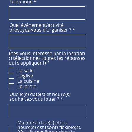
Téléphone
Quel événement/activité
prévoyez-vous d'organiser ?
Êtes-vous intéressé par la location
: (sélectionnez toutes les réponses
O
qui s'appliquent)
*
b
La salle
l
L'église
i
La cuisine
g
a
Le jardin
t
Quelle(s) date(s) et heure(s)
o
souhaitez-vous louer ?
i
r
e
Ma (mes) date(s) et/ou
heure(s) est (sont) flexible(s).